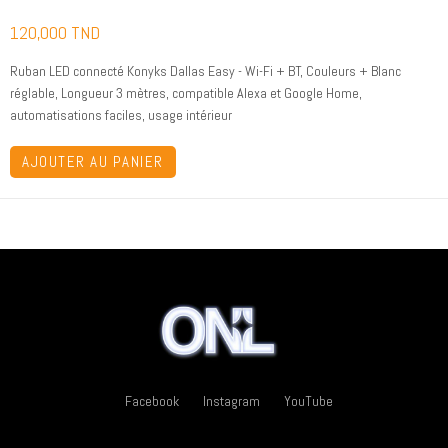
EASY
120,000
TND
Ruban LED connecté Konyks Dallas Easy - Wi-Fi + BT, Couleurs + Blanc
réglable, Longueur 3 mètres, compatible Alexa et Google Home,
automatisations faciles, usage intérieur
AJOUTER AU PANIER
Facebook
Instagram
YouTube