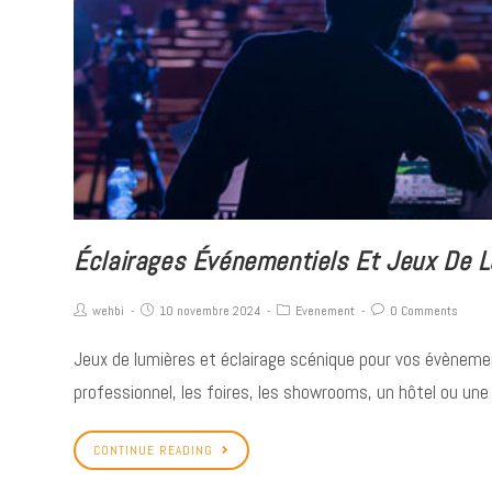
Éclairages Événementiels Et Jeux De L
wehbi
10 novembre 2024
Evenement
0 Comments
CATÉGO
Jeux de lumières et éclairage scénique pour vos évèneme
professionnel, les foires, les showrooms, un hôtel ou une 
Lampe Led
Lampadair
CONTINUE READING
Facebook
Instagram
YouTube
Tube LED