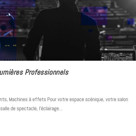
umières Professionnels
RIE DE PRODUITS
NOS SERVICES
nts, Machines à effets Pour votre espace scénique, votre salon
salle de spectacle, l'éclairage…
 décorative
Service Location Led
e LED