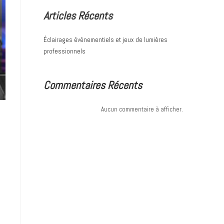
Articles Récents
Éclairages événementiels et jeux de lumières
professionnels
Commentaires Récents
Aucun commentaire à afficher.
CONTACT INFO
Address:
Rue 4738 Bloc 20 n°223 El Hrairia
Phone:
+216 24 96 08 46